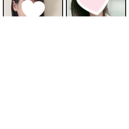
電話する
友達になる
Q&A
ご予約完売
ご予約完売
新安城駅前ルーム A
刈谷ルームA
ほの 23歳
まりか 32歳
Ｔ160・92(F)・60・94
Ｔ153・90(E)・62・92
17:00〜23:00
12:00〜16:00
ご予約完売