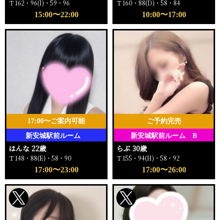
Ｔ162・96(I)・59・96
Ｔ160・88(D)・58・84
15:00〜22:00
10:00〜17:00
17:00〜ご案内可能
ご予約完売
新安城駅前ルーム
新安城駅前ルーム B
はんな 22歳
らぶ 30歳
Ｔ148・88(E)・58・90
Ｔ155・94(H)・58・92
17:00〜23:00
17:00〜26:00