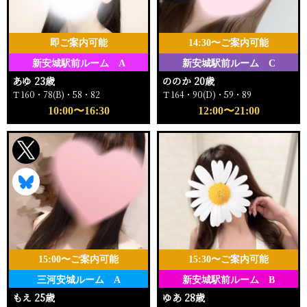
即ご案内可能
14:30〜ご案内可能
新安城駅前ルーム A
新安城駅前ルーム C
あゆ 23歳
ののか 20歳
Ｔ160・78(B)・58・82
Ｔ164・90(D)・59・89
10:00〜16:30
12:00〜21:00
15:00〜ご案内可能
15:30〜ご案内可能
三河安城ルーム A
新安城駅前ルーム B
もえ 25歳
ゆあ 28歳