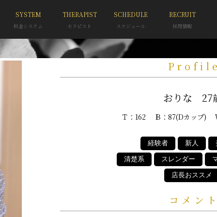
SYSTEM
THERAPIST
SCHEDULE
RECRUIT
料金システム
セラピスト
スケジュール
採用情報
Profil
おりな 27
Ｔ：162 Ｂ：87(Dカップ) 
経験者
新人
清楚系
スレンダー
店長おススメ
コメン