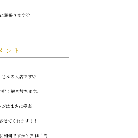
に頑張ります♡
メント
】さんの入店です♡
で軽く解き放ちます。
ージはまさに極楽…
解させてくれます！！
如何ですか？(*´艸｀*)