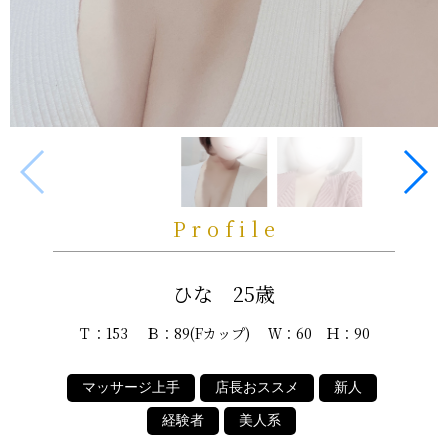
Profile
ひな 25歳
Ｔ：153 Ｂ：89(Fカップ) Ｗ：60 Ｈ：90
マッサージ上手
店長おススメ
新人
経験者
美人系