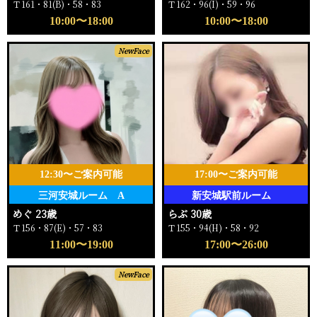
Ｔ161・81(B)・58・83
Ｔ162・96(I)・59・96
10:00〜18:00
10:00〜18:00
NewFace
12:30〜ご案内可能
17:00〜ご案内可能
三河安城ルーム A
新安城駅前ルーム
めぐ 23歳
らぶ 30歳
Ｔ156・87(E)・57・83
Ｔ155・94(H)・58・92
11:00〜19:00
17:00〜26:00
NewFace