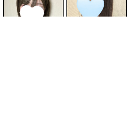
電話する
友達になる
Q&A
18:00〜ご案内可能
21:30〜ご案内可能
新安城駅前ルーム B
新安城駅前ルーム A
ひなた 21歳
ゆら 25歳
Ｔ150・82(C)・58・84
Ｔ157・80(B)・55・84
18:00〜23:00
20:00〜25:00
ご予約完売
ご予約完売