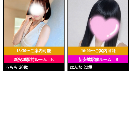
15:30〜ご案内可能
16:00〜ご案内可能
新安城駅前ルーム E
新安城駅前ルーム B
うらら 30歳
はんな 22歳
Ｔ158・88(E)・58・86
Ｔ148・88(E)・58・90
電話する
友達になる
Q&A
15:30〜22:30
16:00〜23:00