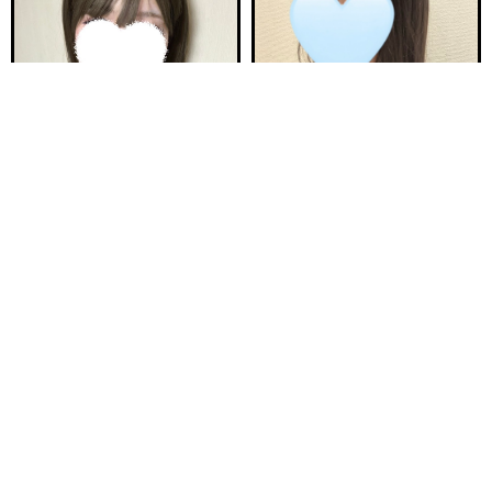
電話する
友達になる
Q&A
18:00〜ご案内可能
21:30〜ご案内可能
新安城駅前ルーム B
新安城駅前ルーム A
ひなた 21歳
ゆら 25歳
Ｔ150・82(C)・58・84
Ｔ157・80(B)・55・84
18:00〜23:00
20:00〜25:00
ご予約完売
ご予約完売