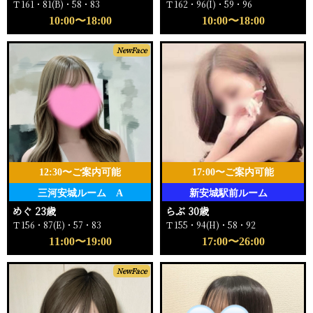
Ｔ161・81(B)・58・83
Ｔ162・96(I)・59・96
10:00〜18:00
10:00〜18:00
NewFace
12:30〜ご案内可能
17:00〜ご案内可能
三河安城ルーム A
新安城駅前ルーム
めぐ 23歳
らぶ 30歳
Ｔ156・87(E)・57・83
Ｔ155・94(H)・58・92
11:00〜19:00
17:00〜26:00
NewFace