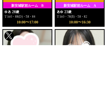
新安城駅前ルーム B
新安城駅前ルーム A
ゆあ 28歳
あゆ 23歳
Ｔ160・88(D)・58・84
Ｔ160・78(B)・58・82
10:00〜17:00
10:00〜16:30
電話する
友達になる
Q&A
ご予約完売
ご予約完売
刈谷ルームA
新安城駅前ルーム E
まりか 32歳
ふゆか 20歳
Ｔ153・90(E)・62・92
Ｔ158・89(F)・57・84
12:00〜16:00
11:00〜12:30