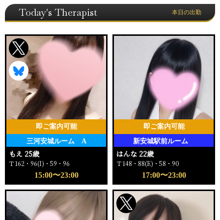
Today's Therapist
本日の出勤
即ご案内可能
即ご案内可能
三河安城ルーム A
新安城駅前ルーム
もえ 25歳
はんな 22歳
Ｔ162・96(I)・59・96
Ｔ148・88(E)・58・90
15:00〜23:00
17:00〜23:00