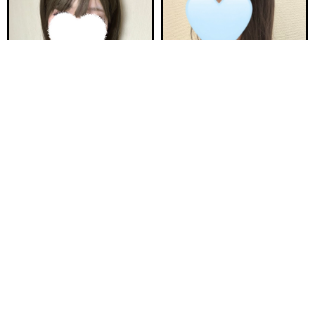
電話する
友達になる
Q&A
18:00〜ご案内可能
21:30〜ご案内可能
新安城駅前ルーム B
新安城駅前ルーム A
ひなた 21歳
ゆら 25歳
Ｔ150・82(C)・58・84
Ｔ157・80(B)・55・84
18:00〜23:00
20:00〜25:00
ご予約完売
ご予約完売