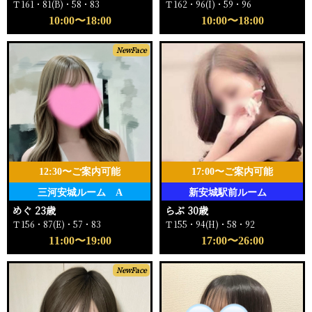
Ｔ161・81(B)・58・83
Ｔ162・96(I)・59・96
10:00〜18:00
10:00〜18:00
NewFace
12:30〜ご案内可能
17:00〜ご案内可能
三河安城ルーム A
新安城駅前ルーム
めぐ 23歳
らぶ 30歳
Ｔ156・87(E)・57・83
Ｔ155・94(H)・58・92
11:00〜19:00
17:00〜26:00
NewFace