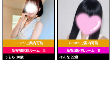
15:30〜ご案内可能
16:00〜ご案内可能
新安城駅前ルーム E
新安城駅前ルーム B
うらら 30歳
はんな 22歳
Ｔ158・88(E)・58・86
Ｔ148・88(E)・58・90
電話する
友達になる
Q&A
15:30〜22:30
16:00〜23:00