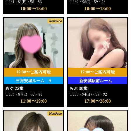
Ｔ161・81(B)・58・83
Ｔ162・96(I)・59・96
10:00〜18:00
10:00〜18:00
NewFace
12:30〜ご案内可能
17:00〜ご案内可能
三河安城ルーム A
新安城駅前ルーム
めぐ 23歳
らぶ 30歳
Ｔ156・87(E)・57・83
Ｔ155・94(H)・58・92
11:00〜19:00
17:00〜26:00
NewFace