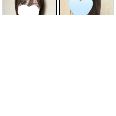
電話する
友達になる
Q&A
18:00〜ご案内可能
21:30〜ご案内可能
新安城駅前ルーム B
新安城駅前ルーム A
ひなた 21歳
ゆら 25歳
Ｔ150・82(C)・58・84
Ｔ157・80(B)・55・84
18:00〜23:00
20:00〜25:00
ご予約完売
ご予約完売