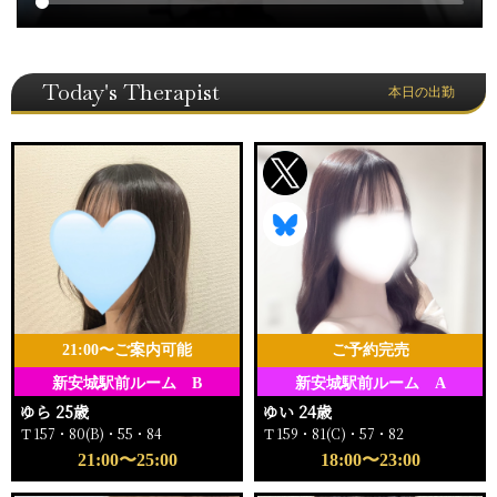
Today's Therapist
本日の出勤
21:00〜ご案内可能
ご予約完売
新安城駅前ルーム B
新安城駅前ルーム A
ゆら 25歳
ゆい 24歳
Ｔ157・80(B)・55・84
Ｔ159・81(C)・57・82
21:00〜25:00
18:00〜23:00