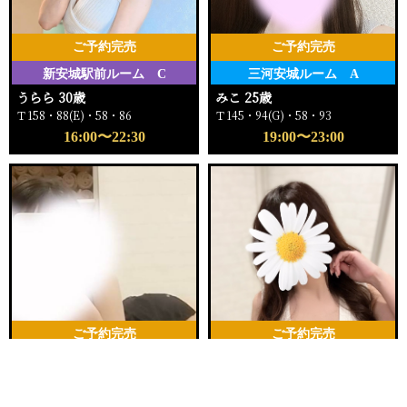
ご予約完売
ご予約完売
新安城駅前ルーム C
三河安城ルーム A
うらら 30歳
みこ 25歳
Ｔ158・88(E)・58・86
Ｔ145・94(G)・58・93
16:00〜22:30
19:00〜23:00
ご予約完売
ご予約完売
新安城駅前ルーム B
三河安城ルーム A
電話する
友達になる
Q&A
なな 22歳
ゆあ 28歳
Ｔ159・88(F)・58・90
Ｔ160・88(D)・58・84