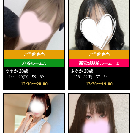
ご予約完売
ご予約完売
刈谷ルームA
新安城駅前ルーム E
ののか 20歳
ふゆか 20歳
Ｔ164・90(D)・59・89
Ｔ158・89(F)・57・84
12:30〜20:00
13:30〜19:00