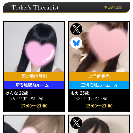
Today's Therapist
本日の出勤
即ご案内可能
ご予約完売
新安城駅前ルーム
三河安城ルーム A
はんな 22歳
もえ 25歳
Ｔ148・88(E)・58・90
Ｔ162・96(I)・59・96
17:00〜23:00
15:00〜23:00