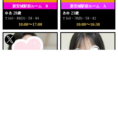
新安城駅前ルーム B
新安城駅前ルーム A
ゆあ 28歳
あゆ 23歳
Ｔ160・88(D)・58・84
Ｔ160・78(B)・58・82
10:00〜17:00
10:00〜16:30
電話する
友達になる
Q&A
ご予約完売
ご予約完売
刈谷ルームA
新安城駅前ルーム E
まりか 32歳
ふゆか 20歳
Ｔ153・90(E)・62・92
Ｔ158・89(F)・57・84
12:00〜16:00
11:00〜12:30