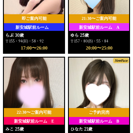
即ご案内可能
21:30〜ご案内可能
新安城駅前ルーム
新安城駅前ルーム A
らぶ 30歳
ゆら 25歳
Ｔ155・94(H)・58・92
Ｔ157・80(B)・55・84
17:00〜26:00
20:00〜25:00
NewFace
22:30〜ご案内可能
ご予約完売
新安城駅前ルーム E
新安城駅前ルーム B
みこ 25歳
ひなた 21歳