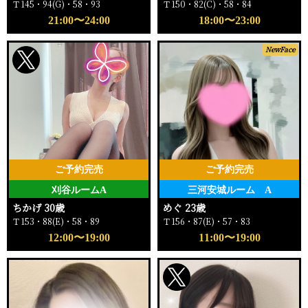
Ｔ145・94(G)・58・93
Ｔ150・82(C)・58・84
21:00〜24:00
18:00〜23:00
NewFace
ご予約完売
ご予約完売
刈谷ルームA
三河安城ルーム A
ちかげ 30歳
めぐ 23歳
Ｔ153・88(E)・58・89
Ｔ156・87(E)・57・83
12:00〜19:00
11:00〜19:00