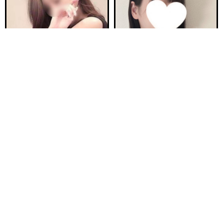
電話する
友達になる
Q&A
20:00〜ご案内可能
ご予約完売
新安城駅前ルーム B
新安城駅前ルーム A
らぶ 30歳
ほの 23歳
Ｔ155・94(H)・58・92
Ｔ160・92(F)・60・94
17:00〜26:00
17:00〜23:00
ご予約完売