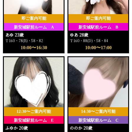
即ご案内可能
即ご案内可能
新安城駅前ルーム A
新安城駅前ルーム B
あゆ 23歳
ゆあ 28歳
Ｔ160・78(B)・58・82
Ｔ160・88(D)・58・84
10:00〜16:30
10:00〜17:00
12:30〜ご案内可能
14:30〜ご案内可能
新安城駅前ルーム E
新安城駅前ルーム C
ふゆか 20歳
ののか 20歳