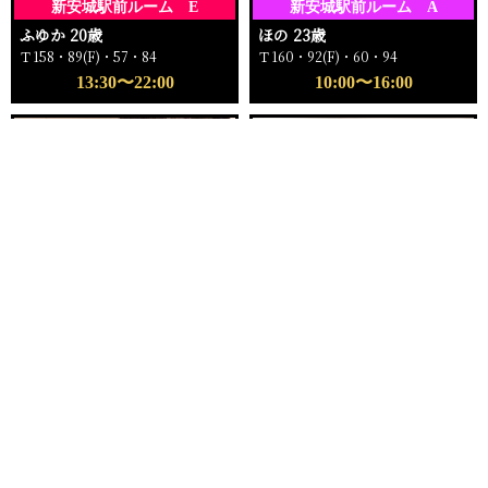
新安城駅前ルーム E
新安城駅前ルーム A
ふゆか 20歳
ほの 23歳
Ｔ158・89(F)・57・84
Ｔ160・92(F)・60・94
13:30〜22:00
10:00〜16:00
電話する
友達になる
Q&A
16:00〜ご案内可能
18:00〜ご案内可能
新安城駅前ルーム
新安城駅前ルーム C
もえ 25歳
ゆい 24歳
Ｔ162・96(I)・59・96
Ｔ159・81(C)・57・82
16:00〜22:00
18:00〜23:00