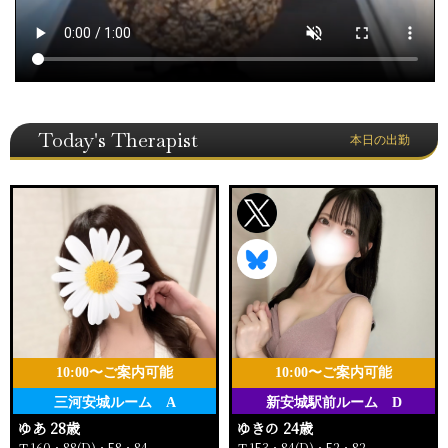
Today's Therapist
本日の出勤
10:00〜ご案内可能
10:00〜ご案内可能
三河安城ルーム A
新安城駅前ルーム D
ゆあ 28歳
ゆきの 24歳
Ｔ160・88(D)・58・84
Ｔ153・84(D)・52・82