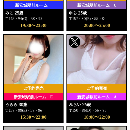
新安城駅前ルーム
新安城駅前ルーム C
みこ 25歳
ゆら 25歳
Ｔ145・94(G)・58・93
Ｔ157・80(B)・55・84
19:30〜23:30
20:00〜25:00
ご予約完売
ご予約完売
新安城駅前ルーム E
新安城駅前ルーム A
うらら 30歳
みらい 26歳
Ｔ158・88(E)・58・86
Ｔ150・86(D)・56・83
15:30〜22:00
18:00〜22:00