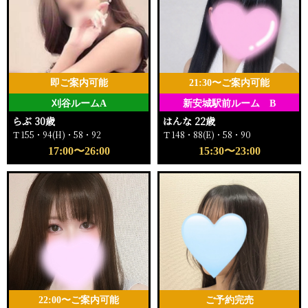
即ご案内可能
21:30〜ご案内可能
刈谷ルームA
新安城駅前ルーム B
らぶ 30歳
はんな 22歳
Ｔ155・94(H)・58・92
Ｔ148・88(E)・58・90
17:00〜26:00
15:30〜23:00
22:00〜ご案内可能
ご予約完売