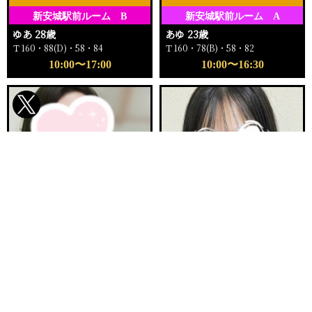
新安城駅前ルーム B
新安城駅前ルーム A
ゆあ 28歳
あゆ 23歳
Ｔ160・88(D)・58・84
Ｔ160・78(B)・58・82
10:00〜17:00
10:00〜16:30
電話する
友達になる
Q&A
ご予約完売
ご予約完売
刈谷ルームA
新安城駅前ルーム E
まりか 32歳
ふゆか 20歳
Ｔ153・90(E)・62・92
Ｔ158・89(F)・57・84
12:00〜16:00
11:00〜12:30