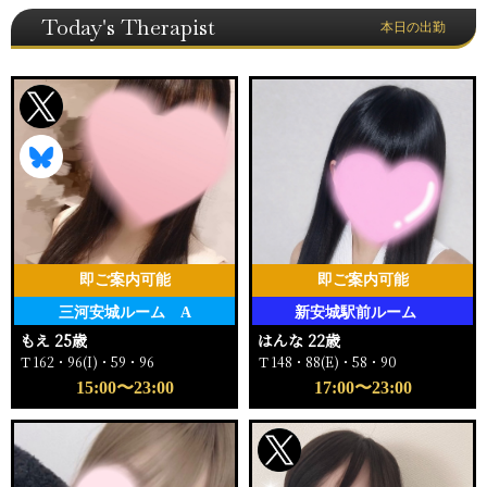
Today's Therapist
本日の出勤
即ご案内可能
即ご案内可能
三河安城ルーム A
新安城駅前ルーム
もえ 25歳
はんな 22歳
Ｔ162・96(I)・59・96
Ｔ148・88(E)・58・90
15:00〜23:00
17:00〜23:00