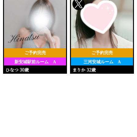
ご予約完売
ご予約完売
新安城駅前ルーム A
三河安城ルーム A
ひなつ 30歳
まりか 32歳
Ｔ162・88(D)・59・92
Ｔ153・90(E)・62・92
電話する
友達になる
Q&A
11:30〜18:00
17:00〜20:00