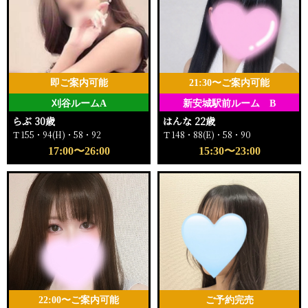
即ご案内可能
21:30〜ご案内可能
刈谷ルームA
新安城駅前ルーム B
らぶ 30歳
はんな 22歳
Ｔ155・94(H)・58・92
Ｔ148・88(E)・58・90
17:00〜26:00
15:30〜23:00
22:00〜ご案内可能
ご予約完売