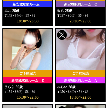
新安城駅前ルーム
新安城駅前ルーム C
みこ 25歳
ゆら 25歳
Ｔ145・94(G)・58・93
Ｔ157・80(B)・55・84
19:30〜23:30
20:00〜25:00
ご予約完売
ご予約完売
新安城駅前ルーム E
新安城駅前ルーム A
うらら 30歳
みらい 26歳
Ｔ158・88(E)・58・86
Ｔ150・86(D)・56・83
15:30〜22:00
18:00〜22:00