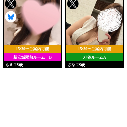
15:30〜ご案内可能
15:30〜ご案内可能
新安城駅前ルーム B
刈谷ルームA
もえ 25歳
さな 28歳
Ｔ162・96(I)・59・96
Ｔ162・92(G)・55・84
電話する
友達になる
Q&A
15:30〜22:00
10:00〜21:00