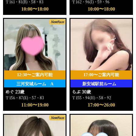
Ｔ161・81(B)・58・83
Ｔ162・96(I)・59・96
10:00〜18:00
10:00〜18:00
NewFace
12:30〜ご案内可能
17:00〜ご案内可能
三河安城ルーム A
新安城駅前ルーム
めぐ 23歳
らぶ 30歳
Ｔ156・87(E)・57・83
Ｔ155・94(H)・58・92
11:00〜19:00
17:00〜26:00
NewFace