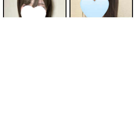
電話する
友達になる
Q&A
18:00〜ご案内可能
21:30〜ご案内可能
新安城駅前ルーム B
新安城駅前ルーム A
ひなた 21歳
ゆら 25歳
Ｔ150・82(C)・58・84
Ｔ157・80(B)・55・84
18:00〜23:00
20:00〜25:00
ご予約完売
ご予約完売