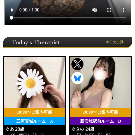
Today's Therapist
本日の出勤
10:00〜ご案内可能
10:00〜ご案内可能
三河安城ルーム A
新安城駅前ルーム D
ゆあ 28歳
ゆきの 24歳
Ｔ160・88(D)・58・84
Ｔ153・84(D)・52・82