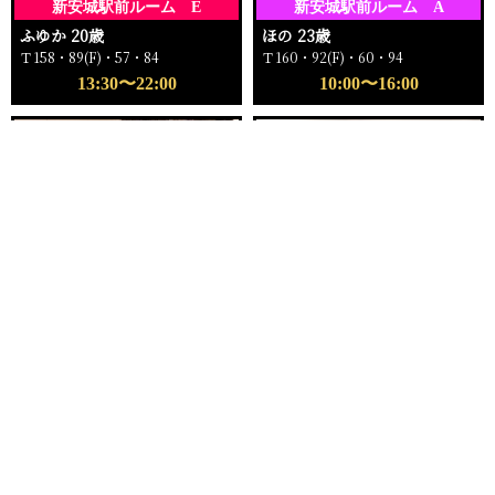
新安城駅前ルーム E
新安城駅前ルーム A
ふゆか 20歳
ほの 23歳
Ｔ158・89(F)・57・84
Ｔ160・92(F)・60・94
13:30〜22:00
10:00〜16:00
電話する
友達になる
Q&A
16:00〜ご案内可能
18:00〜ご案内可能
新安城駅前ルーム
新安城駅前ルーム C
もえ 25歳
ゆい 24歳
Ｔ162・96(I)・59・96
Ｔ159・81(C)・57・82
16:00〜22:00
18:00〜23:00