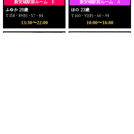
新安城駅前ルーム E
新安城駅前ルーム A
ふゆか 20歳
ほの 23歳
Ｔ158・89(F)・57・84
Ｔ160・92(F)・60・94
13:30〜22:00
10:00〜16:00
電話する
友達になる
Q&A
16:00〜ご案内可能
18:00〜ご案内可能
新安城駅前ルーム
新安城駅前ルーム C
もえ 25歳
ゆい 24歳
Ｔ162・96(I)・59・96
Ｔ159・81(C)・57・82
16:00〜22:00
18:00〜23:00