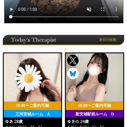
Today's Therapist
本日の出勤
10:00〜ご案内可能
10:00〜ご案内可能
三河安城ルーム A
新安城駅前ルーム D
ゆあ 28歳
ゆきの 24歳
Ｔ160・88(D)・58・84
Ｔ153・84(D)・52・82