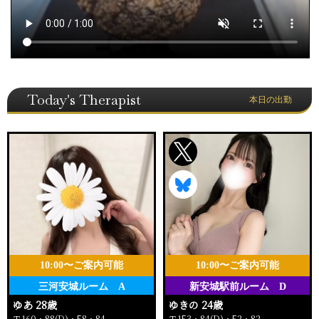
Today's Therapist
本日の出勤
10:00〜ご案内可能
10:00〜ご案内可能
三河安城ルーム A
新安城駅前ルーム D
ゆあ 28歳
ゆきの 24歳
Ｔ160・88(D)・58・84
Ｔ153・84(D)・52・82