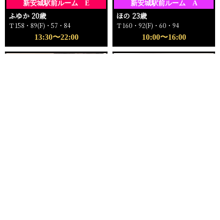
新安城駅前ルーム E
新安城駅前ルーム A
ふゆか 20歳
ほの 23歳
Ｔ158・89(F)・57・84
Ｔ160・92(F)・60・94
13:30〜22:00
10:00〜16:00
電話する
友達になる
Q&A
16:00〜ご案内可能
18:00〜ご案内可能
新安城駅前ルーム
新安城駅前ルーム C
もえ 25歳
ゆい 24歳
Ｔ162・96(I)・59・96
Ｔ159・81(C)・57・82
16:00〜22:00
18:00〜23:00