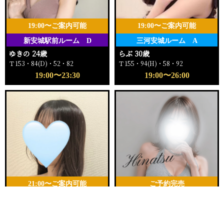
19:00〜ご案内可能
19:00〜ご案内可能
新安城駅前ルーム D
三河安城ルーム A
ゆきの 24歳
らぶ 30歳
Ｔ153・84(D)・52・82
Ｔ155・94(H)・58・92
19:00〜23:30
19:00〜26:00
21:00〜ご案内可能
ご予約完売
新安城駅前ルーム
新安城駅前ルーム
電話する
友達になる
Q&A
ゆら 25歳
ひなつ 30歳
Ｔ157・80(B)・55・84
Ｔ162・88(D)・59・92