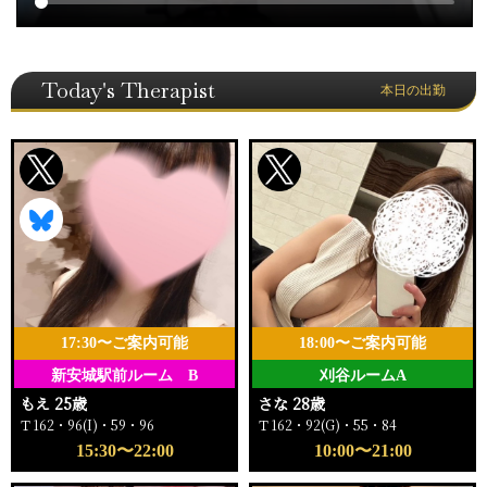
Today's Therapist
本日の出勤
17:30〜ご案内可能
18:00〜ご案内可能
新安城駅前ルーム B
刈谷ルームA
もえ 25歳
さな 28歳
Ｔ162・96(I)・59・96
Ｔ162・92(G)・55・84
15:30〜22:00
10:00〜21:00