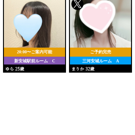
20:00〜ご案内可能
ご予約完売
新安城駅前ルーム C
三河安城ルーム A
ゆら 25歳
まりか 32歳
Ｔ157・80(B)・55・84
Ｔ153・90(E)・62・92
電話する
友達になる
Q&A
20:00〜25:00
17:00〜20:00