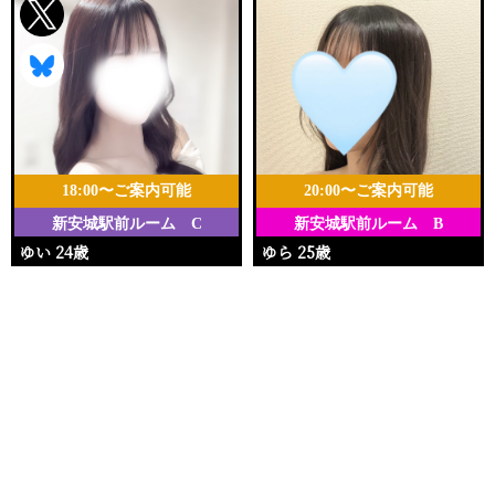
18:00〜ご案内可能
20:00〜ご案内可能
新安城駅前ルーム C
新安城駅前ルーム B
ゆい 24歳
ゆら 25歳
Ｔ159・81(C)・57・82
Ｔ157・80(B)・55・84
電話する
友達になる
Q&A
18:00〜23:00
20:00〜25:00