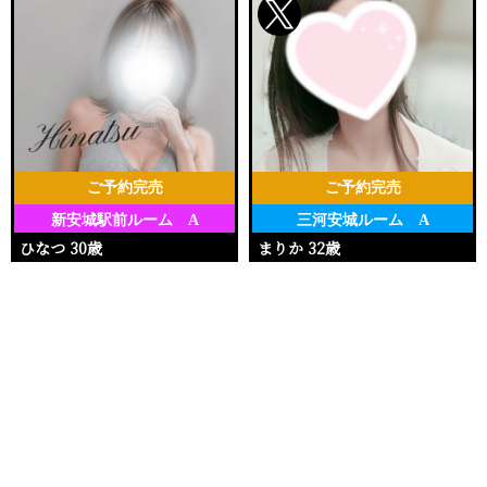
ご予約完売
ご予約完売
新安城駅前ルーム A
三河安城ルーム A
ひなつ 30歳
まりか 32歳
Ｔ162・88(D)・59・92
Ｔ153・90(E)・62・92
電話する
友達になる
Q&A
11:30〜18:00
17:00〜20:00