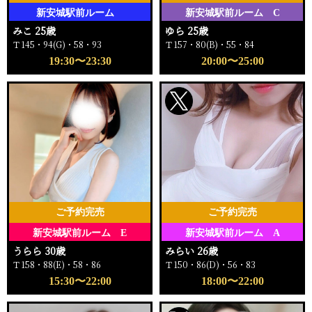
新安城駅前ルーム
新安城駅前ルーム C
みこ 25歳
ゆら 25歳
Ｔ145・94(G)・58・93
Ｔ157・80(B)・55・84
19:30〜23:30
20:00〜25:00
ご予約完売
ご予約完売
新安城駅前ルーム E
新安城駅前ルーム A
うらら 30歳
みらい 26歳
Ｔ158・88(E)・58・86
Ｔ150・86(D)・56・83
15:30〜22:00
18:00〜22:00