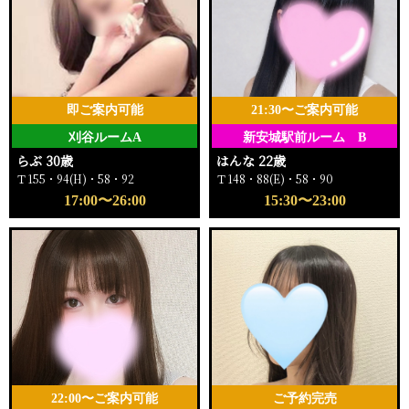
即ご案内可能
21:30〜ご案内可能
刈谷ルームA
新安城駅前ルーム B
らぶ 30歳
はんな 22歳
Ｔ155・94(H)・58・92
Ｔ148・88(E)・58・90
17:00〜26:00
15:30〜23:00
22:00〜ご案内可能
ご予約完売