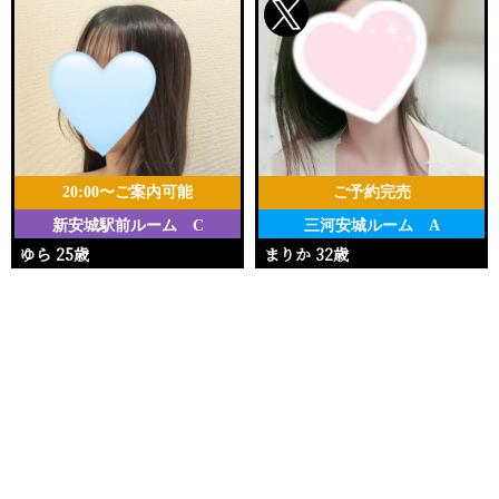
20:00〜ご案内可能
ご予約完売
新安城駅前ルーム C
三河安城ルーム A
ゆら 25歳
まりか 32歳
Ｔ157・80(B)・55・84
Ｔ153・90(E)・62・92
電話する
友達になる
Q&A
20:00〜25:00
17:00〜20:00