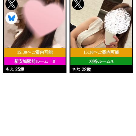
15:30〜ご案内可能
15:30〜ご案内可能
新安城駅前ルーム B
刈谷ルームA
もえ 25歳
さな 28歳
Ｔ162・96(I)・59・96
Ｔ162・92(G)・55・84
電話する
友達になる
Q&A
15:30〜22:00
10:00〜21:00