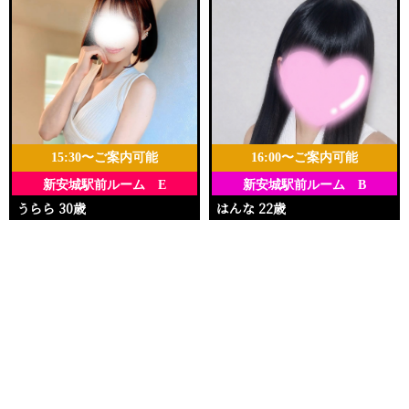
15:30〜ご案内可能
16:00〜ご案内可能
新安城駅前ルーム E
新安城駅前ルーム B
うらら 30歳
はんな 22歳
Ｔ158・88(E)・58・86
Ｔ148・88(E)・58・90
電話する
友達になる
Q&A
15:30〜22:30
16:00〜23:00