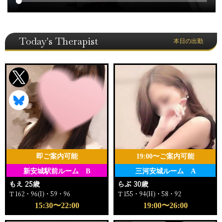
Today's Therapist
本日の出勤
即ご案内可能
19:00〜ご案内可能
新安城駅前ルーム B
三河安城ルーム A
もえ 25歳
らぶ 30歳
Ｔ162・96(I)・59・96
Ｔ155・94(H)・58・92
15:30〜22:00
19:00〜26:00