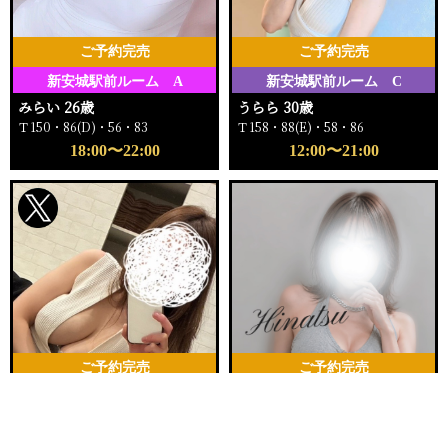
ご予約完売
ご予約完売
新安城駅前ルーム A
新安城駅前ルーム C
みらい 26歳
うらら 30歳
Ｔ150・86(D)・56・83
Ｔ158・88(E)・58・86
18:00〜22:00
12:00〜21:00
ご予約完売
ご予約完売
刈谷ルームA
新安城駅前ルーム
電話する
友達になる
Q&A
さな 28歳
ひなつ 30歳
Ｔ162・92(G)・55・84
Ｔ162・88(D)・59・92