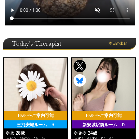
Today's Therapist
本日の出勤
10:00〜ご案内可能
10:00〜ご案内可能
三河安城ルーム A
新安城駅前ルーム D
ゆあ 28歳
ゆきの 24歳
Ｔ160・88(D)・58・84
Ｔ153・84(D)・52・82