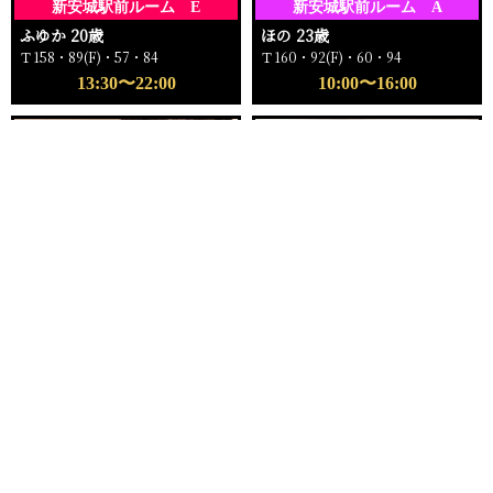
新安城駅前ルーム E
新安城駅前ルーム A
ふゆか 20歳
ほの 23歳
Ｔ158・89(F)・57・84
Ｔ160・92(F)・60・94
13:30〜22:00
10:00〜16:00
電話する
友達になる
Q&A
16:00〜ご案内可能
18:00〜ご案内可能
新安城駅前ルーム
新安城駅前ルーム C
もえ 25歳
ゆい 24歳
Ｔ162・96(I)・59・96
Ｔ159・81(C)・57・82
16:00〜22:00
18:00〜23:00