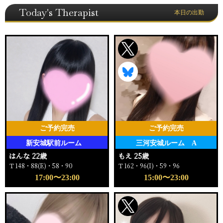
Today's Therapist
本日の出勤
ご予約完売
ご予約完売
新安城駅前ルーム
三河安城ルーム A
はんな 22歳
もえ 25歳
Ｔ148・88(E)・58・90
Ｔ162・96(I)・59・96
17:00〜23:00
15:00〜23:00