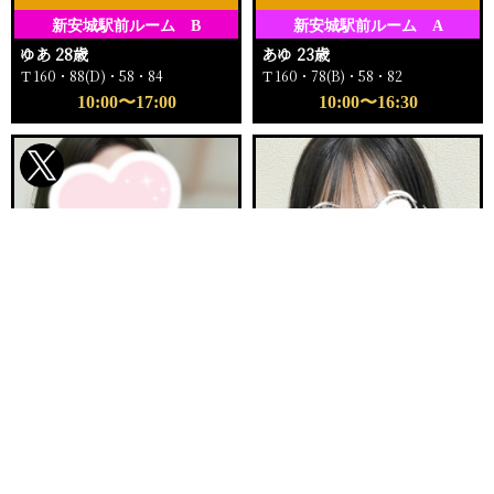
新安城駅前ルーム B
新安城駅前ルーム A
ゆあ 28歳
あゆ 23歳
Ｔ160・88(D)・58・84
Ｔ160・78(B)・58・82
10:00〜17:00
10:00〜16:30
電話する
友達になる
Q&A
ご予約完売
ご予約完売
刈谷ルームA
新安城駅前ルーム E
まりか 32歳
ふゆか 20歳
Ｔ153・90(E)・62・92
Ｔ158・89(F)・57・84
12:00〜16:00
11:00〜12:30