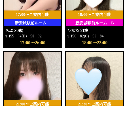
17:00〜ご案内可能
18:00〜ご案内可能
新安城駅前ルーム
新安城駅前ルーム B
らぶ 30歳
ひなた 21歳
Ｔ155・94(H)・58・92
Ｔ150・82(C)・58・84
17:00〜26:00
18:00〜23:00
21:00〜ご案内可能
21:30〜ご案内可能
新安城駅前ルーム E
新安城駅前ルーム A
電話する
友達になる
Q&A
みこ 25歳
ゆら 25歳
Ｔ145・94(G)・58・93
Ｔ157・80(B)・55・84