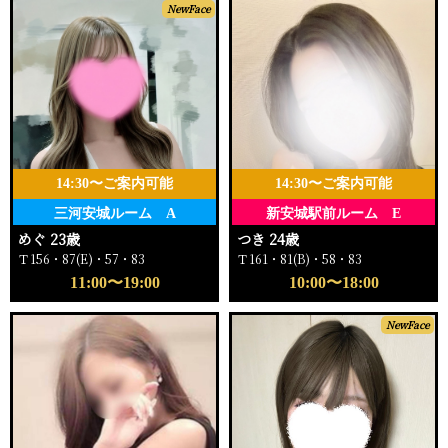
NewFace
14:30〜ご案内可能
14:30〜ご案内可能
三河安城ルーム A
新安城駅前ルーム E
めぐ 23歳
つき 24歳
Ｔ156・87(E)・57・83
Ｔ161・81(B)・58・83
11:00〜19:00
10:00〜18:00
NewFace