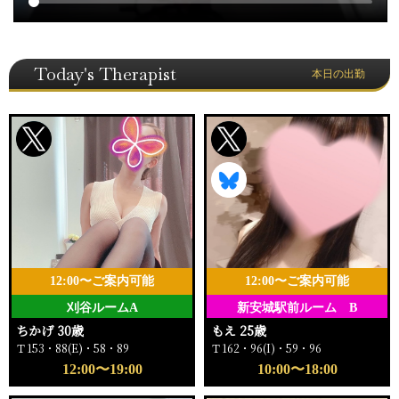
Today's Therapist
本日の出勤
12:00〜ご案内可能
12:00〜ご案内可能
刈谷ルームA
新安城駅前ルーム B
ちかげ 30歳
もえ 25歳
Ｔ153・88(E)・58・89
Ｔ162・96(I)・59・96
12:00〜19:00
10:00〜18:00