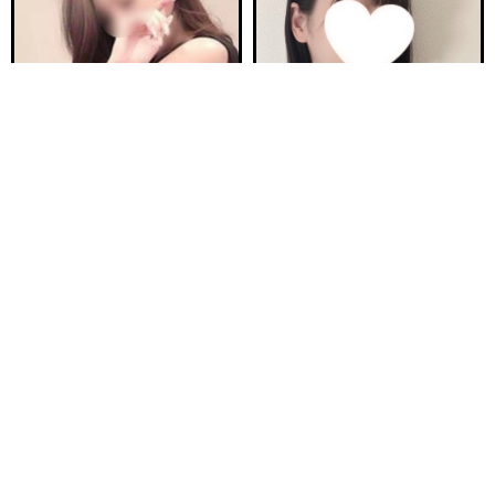
電話する
友達になる
Q&A
20:00〜ご案内可能
ご予約完売
新安城駅前ルーム B
新安城駅前ルーム A
らぶ 30歳
ほの 23歳
Ｔ155・94(H)・58・92
Ｔ160・92(F)・60・94
17:00〜26:00
17:00〜23:00
ご予約完売