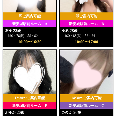
即ご案内可能
即ご案内可能
新安城駅前ルーム A
新安城駅前ルーム B
あゆ 23歳
ゆあ 28歳
Ｔ160・78(B)・58・82
Ｔ160・88(D)・58・84
10:00〜16:30
10:00〜17:00
12:30〜ご案内可能
14:30〜ご案内可能
新安城駅前ルーム E
新安城駅前ルーム C
ふゆか 20歳
ののか 20歳