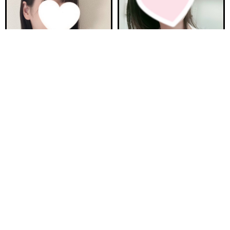
電話する
友達になる
Q&A
ご予約完売
ご予約完売
新安城駅前ルーム A
刈谷ルームA
ほの 23歳
まりか 32歳
Ｔ160・92(F)・60・94
Ｔ153・90(E)・62・92
17:00〜23:00
12:00〜16:00
ご予約完売