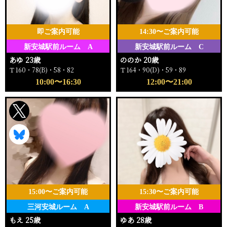
即ご案内可能
14:30〜ご案内可能
新安城駅前ルーム A
新安城駅前ルーム C
あゆ 23歳
ののか 20歳
Ｔ160・78(B)・58・82
Ｔ164・90(D)・59・89
10:00〜16:30
12:00〜21:00
15:00〜ご案内可能
15:30〜ご案内可能
三河安城ルーム A
新安城駅前ルーム B
もえ 25歳
ゆあ 28歳