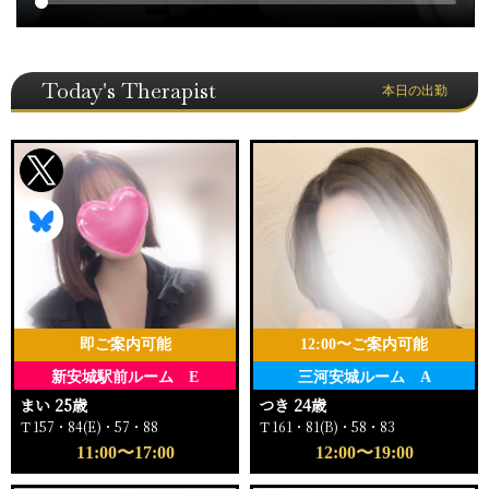
Today's Therapist
本日の出勤
即ご案内可能
12:00〜ご案内可能
新安城駅前ルーム E
三河安城ルーム A
まい 25歳
つき 24歳
Ｔ157・84(E)・57・88
Ｔ161・81(B)・58・83
11:00〜17:00
12:00〜19:00