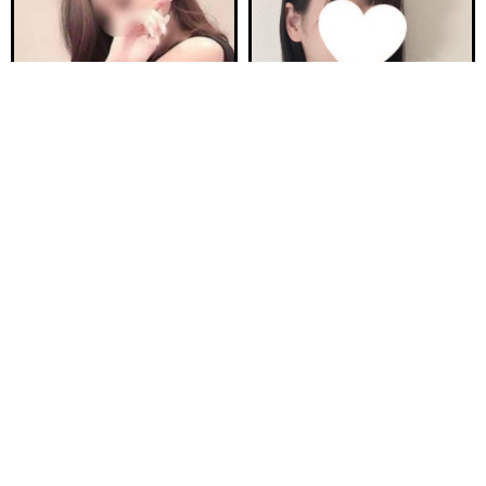
電話する
友達になる
Q&A
20:00〜ご案内可能
ご予約完売
新安城駅前ルーム B
新安城駅前ルーム A
らぶ 30歳
ほの 23歳
Ｔ155・94(H)・58・92
Ｔ160・92(F)・60・94
17:00〜26:00
17:00〜23:00
ご予約完売