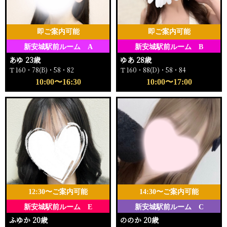
即ご案内可能
即ご案内可能
新安城駅前ルーム A
新安城駅前ルーム B
あゆ 23歳
ゆあ 28歳
Ｔ160・78(B)・58・82
Ｔ160・88(D)・58・84
10:00〜16:30
10:00〜17:00
12:30〜ご案内可能
14:30〜ご案内可能
新安城駅前ルーム E
新安城駅前ルーム C
ふゆか 20歳
ののか 20歳