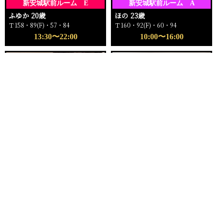
新安城駅前ルーム E
新安城駅前ルーム A
ふゆか 20歳
ほの 23歳
Ｔ158・89(F)・57・84
Ｔ160・92(F)・60・94
13:30〜22:00
10:00〜16:00
電話する
友達になる
Q&A
16:00〜ご案内可能
18:00〜ご案内可能
新安城駅前ルーム
新安城駅前ルーム C
もえ 25歳
ゆい 24歳
Ｔ162・96(I)・59・96
Ｔ159・81(C)・57・82
16:00〜22:00
18:00〜23:00