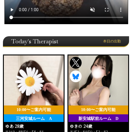
Today's Therapist
本日の出勤
10:00〜ご案内可能
10:00〜ご案内可能
三河安城ルーム A
新安城駅前ルーム D
ゆあ 28歳
ゆきの 24歳
Ｔ160・88(D)・58・84
Ｔ153・84(D)・52・82