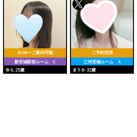
20:00〜ご案内可能
ご予約完売
新安城駅前ルーム C
三河安城ルーム A
ゆら 25歳
まりか 32歳
Ｔ157・80(B)・55・84
Ｔ153・90(E)・62・92
電話する
友達になる
Q&A
20:00〜25:00
17:00〜20:00