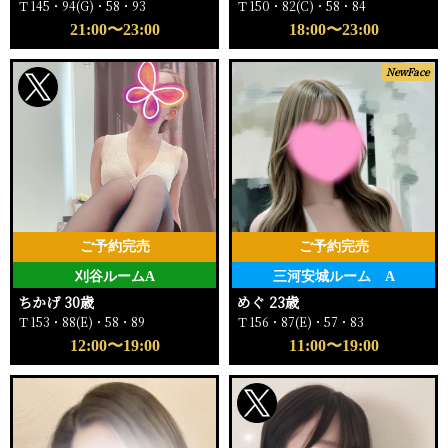
Ｔ145・94(G)・58・93
Ｔ150・82(C)・58・84
21:00〜23:00
18:00〜23:00
NewFace
ご予約完売
ご予約完売
刈谷ルームA
三河安城ルーム A
ちかげ 30歳
めぐ 23歳
Ｔ153・88(E)・58・89
Ｔ156・87(E)・57・83
12:00〜19:00
11:00〜19:00