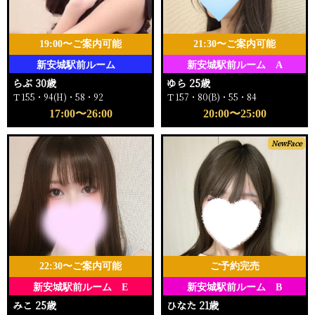
19:00〜ご案内可能
21:30〜ご案内可能
新安城駅前ルーム
新安城駅前ルーム A
らぶ 30歳
ゆら 25歳
Ｔ155・94(H)・58・92
Ｔ157・80(B)・55・84
17:00〜26:00
20:00〜25:00
NewFace
22:30〜ご案内可能
ご予約完売
新安城駅前ルーム E
新安城駅前ルーム B
みこ 25歳
ひなた 21歳