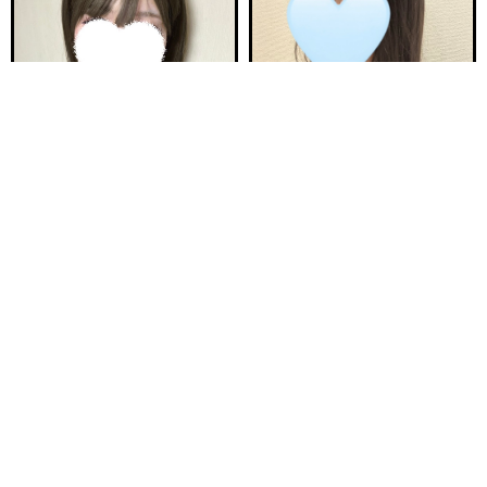
電話する
友達になる
Q&A
18:00〜ご案内可能
21:30〜ご案内可能
新安城駅前ルーム B
新安城駅前ルーム A
ひなた 21歳
ゆら 25歳
Ｔ150・82(C)・58・84
Ｔ157・80(B)・55・84
18:00〜23:00
20:00〜25:00
ご予約完売
ご予約完売