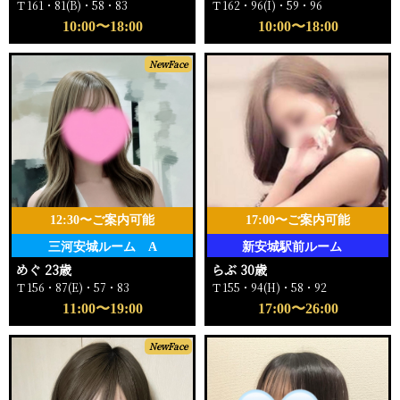
Ｔ161・81(B)・58・83
Ｔ162・96(I)・59・96
10:00〜18:00
10:00〜18:00
NewFace
12:30〜ご案内可能
17:00〜ご案内可能
三河安城ルーム A
新安城駅前ルーム
めぐ 23歳
らぶ 30歳
Ｔ156・87(E)・57・83
Ｔ155・94(H)・58・92
11:00〜19:00
17:00〜26:00
NewFace