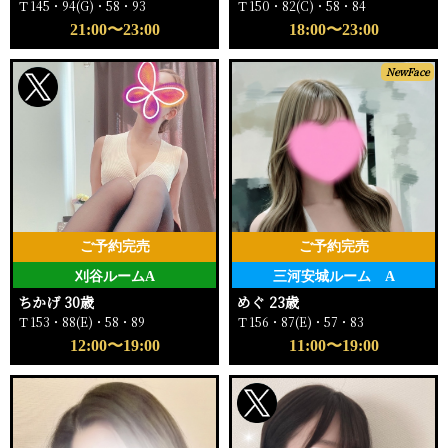
Ｔ145・94(G)・58・93
Ｔ150・82(C)・58・84
21:00〜23:00
18:00〜23:00
NewFace
ご予約完売
ご予約完売
刈谷ルームA
三河安城ルーム A
ちかげ 30歳
めぐ 23歳
Ｔ153・88(E)・58・89
Ｔ156・87(E)・57・83
12:00〜19:00
11:00〜19:00