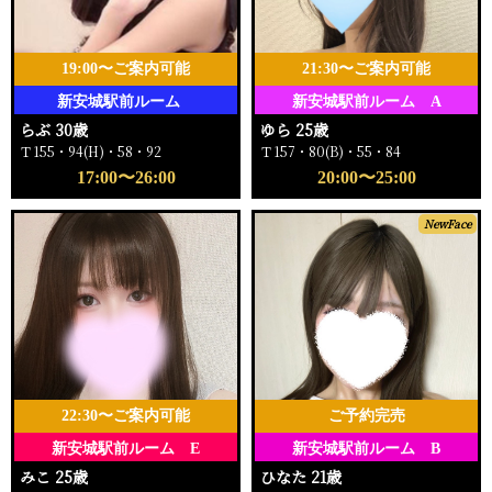
19:00〜ご案内可能
21:30〜ご案内可能
新安城駅前ルーム
新安城駅前ルーム A
らぶ 30歳
ゆら 25歳
Ｔ155・94(H)・58・92
Ｔ157・80(B)・55・84
17:00〜26:00
20:00〜25:00
NewFace
22:30〜ご案内可能
ご予約完売
新安城駅前ルーム E
新安城駅前ルーム B
みこ 25歳
ひなた 21歳