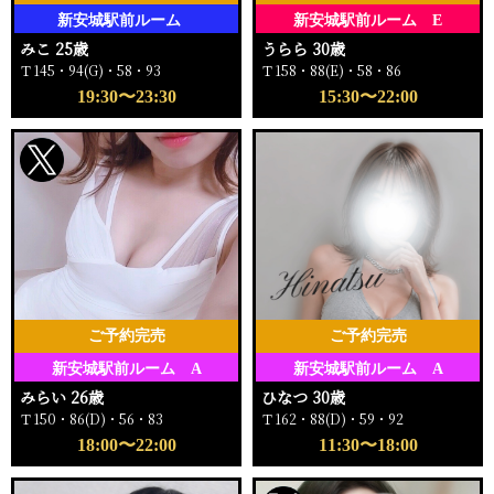
新安城駅前ルーム
新安城駅前ルーム E
みこ 25歳
うらら 30歳
Ｔ145・94(G)・58・93
Ｔ158・88(E)・58・86
19:30〜23:30
15:30〜22:00
ご予約完売
ご予約完売
新安城駅前ルーム A
新安城駅前ルーム A
みらい 26歳
ひなつ 30歳
Ｔ150・86(D)・56・83
Ｔ162・88(D)・59・92
18:00〜22:00
11:30〜18:00