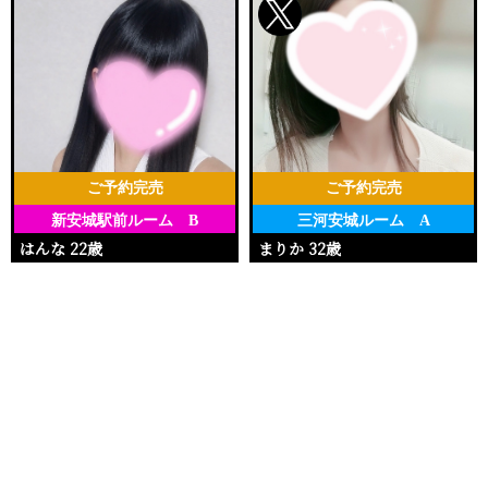
ご予約完売
ご予約完売
新安城駅前ルーム B
三河安城ルーム A
はんな 22歳
まりか 32歳
Ｔ148・88(E)・58・90
Ｔ153・90(E)・62・92
電話する
友達になる
Q&A
15:30〜23:00
17:00〜20:00