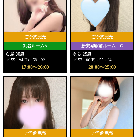
ご予約完売
ご予約完売
刈谷ルームA
新安城駅前ルーム C
らぶ 30歳
ゆら 25歳
Ｔ155・94(H)・58・92
Ｔ157・80(B)・55・84
17:00〜26:00
20:00〜25:00
ご予約完売
ご予約完売