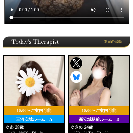
Today's Therapist
本日の出勤
10:00〜ご案内可能
10:00〜ご案内可能
三河安城ルーム A
新安城駅前ルーム D
ゆあ 28歳
ゆきの 24歳
Ｔ160・88(D)・58・84
Ｔ153・84(D)・52・82