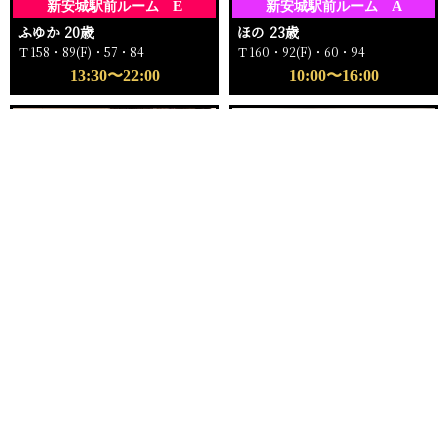
新安城駅前ルーム E
新安城駅前ルーム A
ふゆか 20歳
ほの 23歳
Ｔ158・89(F)・57・84
Ｔ160・92(F)・60・94
13:30〜22:00
10:00〜16:00
電話する
友達になる
Q&A
16:00〜ご案内可能
18:00〜ご案内可能
新安城駅前ルーム
新安城駅前ルーム C
もえ 25歳
ゆい 24歳
Ｔ162・96(I)・59・96
Ｔ159・81(C)・57・82
16:00〜22:00
18:00〜23:00