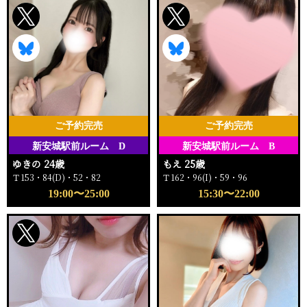
ご予約完売
ご予約完売
新安城駅前ルーム D
新安城駅前ルーム B
ゆきの 24歳
もえ 25歳
Ｔ153・84(D)・52・82
Ｔ162・96(I)・59・96
19:00〜25:00
15:30〜22:00