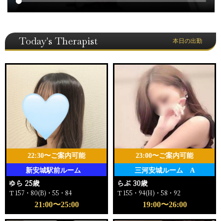
Today's Therapist
本日の出勤
22:30〜ご案内可能
23:00〜ご案内可能
新安城駅前ルーム
三河安城ルーム A
ゆら 25歳
らぶ 30歳
Ｔ157・80(B)・55・84
Ｔ155・94(H)・58・92
21:00〜25:00
19:00〜26:00