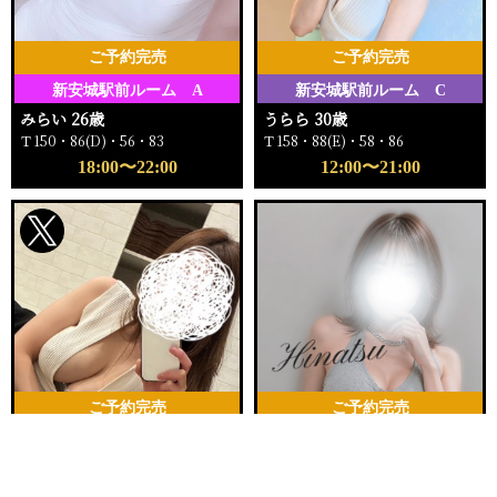
ご予約完売
ご予約完売
新安城駅前ルーム A
新安城駅前ルーム C
みらい 26歳
うらら 30歳
Ｔ150・86(D)・56・83
Ｔ158・88(E)・58・86
18:00〜22:00
12:00〜21:00
ご予約完売
ご予約完売
刈谷ルームA
新安城駅前ルーム
電話する
友達になる
Q&A
さな 28歳
ひなつ 30歳
Ｔ162・92(G)・55・84
Ｔ162・88(D)・59・92