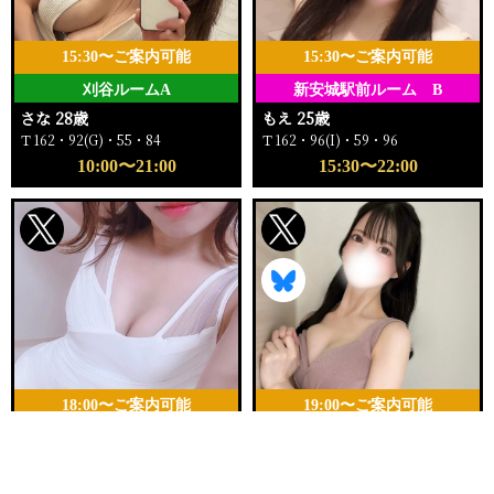
15:30〜ご案内可能
15:30〜ご案内可能
刈谷ルームA
新安城駅前ルーム B
さな 28歳
もえ 25歳
Ｔ162・92(G)・55・84
Ｔ162・96(I)・59・96
10:00〜21:00
15:30〜22:00
18:00〜ご案内可能
19:00〜ご案内可能
新安城駅前ルーム A
新安城駅前ルーム D
電話する
友達になる
Q&A
みらい 26歳
ゆきの 24歳
Ｔ150・86(D)・56・83
Ｔ153・84(D)・52・82