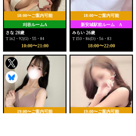
18:00〜ご案内可能
18:00〜ご案内可能
刈谷ルームA
新安城駅前ルーム A
さな 28歳
みらい 26歳
Ｔ162・92(G)・55・84
Ｔ150・86(D)・56・83
10:00〜21:00
18:00〜22:00
19:00〜ご案内可能
19:00〜ご案内可能
新安城駅前ルーム D
三河安城ルーム A
電話する
友達になる
Q&A
ゆきの 24歳
らぶ 30歳
Ｔ153・84(D)・52・82
Ｔ155・94(H)・58・92