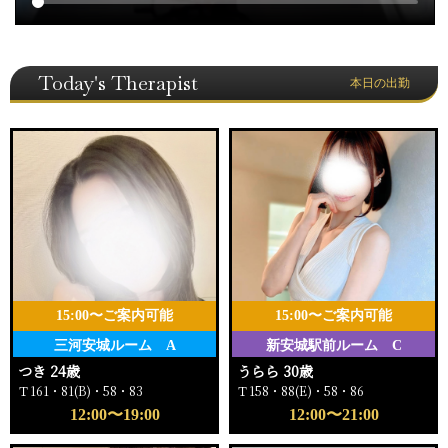
Today's Therapist
本日の出勤
15:00〜ご案内可能
15:00〜ご案内可能
三河安城ルーム A
新安城駅前ルーム C
つき 24歳
うらら 30歳
Ｔ161・81(B)・58・83
Ｔ158・88(E)・58・86
12:00〜19:00
12:00〜21:00