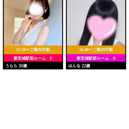
15:30〜ご案内可能
16:00〜ご案内可能
新安城駅前ルーム E
新安城駅前ルーム B
うらら 30歳
はんな 22歳
Ｔ158・88(E)・58・86
Ｔ148・88(E)・58・90
電話する
友達になる
Q&A
15:30〜22:30
16:00〜23:00