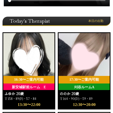
Today's Therapist
本日の出勤
16:30〜ご案内可能
17:30〜ご案内可能
新安城駅前ルーム E
刈谷ルームA
ふゆか 20歳
ののか 20歳
Ｔ158・89(F)・57・84
Ｔ164・90(D)・59・89
13:30〜22:00
12:30〜20:00