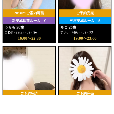
20:30〜ご案内可能
ご予約完売
新安城駅前ルーム C
三河安城ルーム A
うらら 30歳
みこ 25歳
Ｔ158・88(E)・58・86
Ｔ145・94(G)・58・93
16:00〜22:30
19:00〜23:00
ご予約完売
ご予約完売
新安城駅前ルーム B
三河安城ルーム A
電話する
友達になる
Q&A
なな 22歳
ゆあ 28歳
Ｔ159・88(F)・58・90
Ｔ160・88(D)・58・84